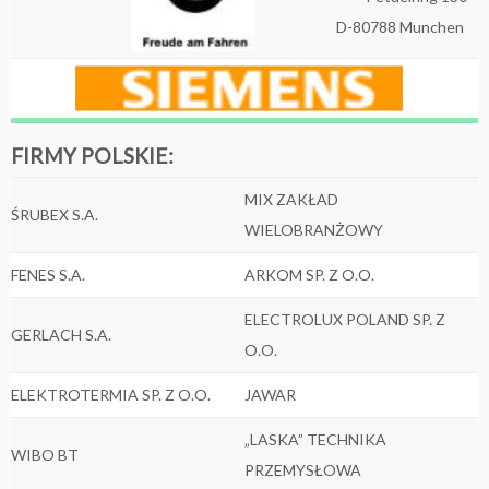
D-80788 Munchen
FIRMY POLSKIE:
MIX ZAKŁAD
ŚRUBEX S.A.
WIELOBRANŻOWY
FENES S.A.
ARKOM SP. Z O.O.
ELECTROLUX POLAND SP. Z
GERLACH S.A.
O.O.
ELEKTROTERMIA SP. Z O.O.
JAWAR
„LASKA” TECHNIKA
WIBO BT
PRZEMYSŁOWA