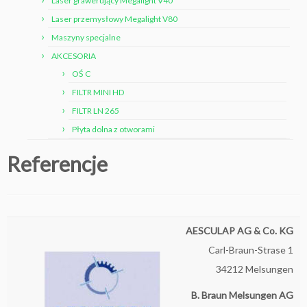
Laser grawerujący Megalight V40
Laser przemysłowy Megalight V80
Maszyny specjalne
AKCESORIA
OŚ C
FILTR MINI HD
FILTR LN 265
Płyta dolna z otworami
Referencje
AESCULAP AG & Co. KG
Carl-Braun-Strase 1
34212 Melsungen
B. Braun Melsungen AG