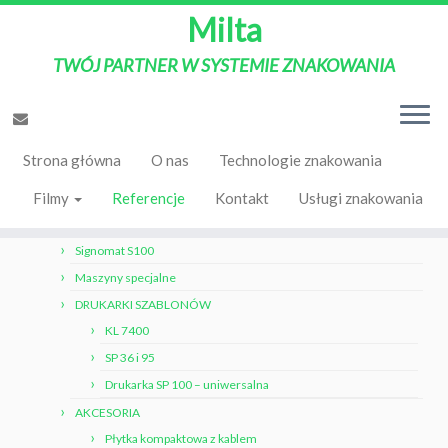
Milta
TWÓJ PARTNER W SYSTEMIE ZNAKOWANIA
Strona Główna
»
Referencje
Strona główna
O nas
Technologie znakowania
ZNAKOWANIE ELEKTROLITYCZNE
Filmy
Signomat S2e
Referencje
Kontakt
Usługi znakowania
Signomat S200
Signomat S100
Maszyny specjalne
DRUKARKI SZABLONÓW
KL 7400
SP 36 i 95
Drukarka SP 100 – uniwersalna
AKCESORIA
Płytka kompaktowa z kablem