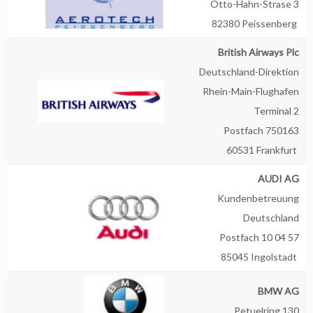
Otto-Hahn-Strase 3
82380 Peissenberg
British Airways Plc
Deutschland-Direktion
Rhein-Main-Flughafen
Terminal 2
Postfach 750163
60531 Frankfurt
AUDI AG
Kundenbetreuung
Deutschland
Postfach 10 04 57
85045 Ingolstadt
BMW AG
Petuelring 130