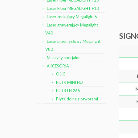
Laser Fiber MEGALIGHT F20
Laser Fiber MEGALIGHT F10
Laser znakujący Megalight 6
Laser grawerujący Megalight
V40
SIGN
Laser przemysłowy Megalight
V80
Maszyny specjalne
AKCESORIA
OŚ C
FILTR MINI HD
N
FILTR LN 265
Płyta dolna z otworami