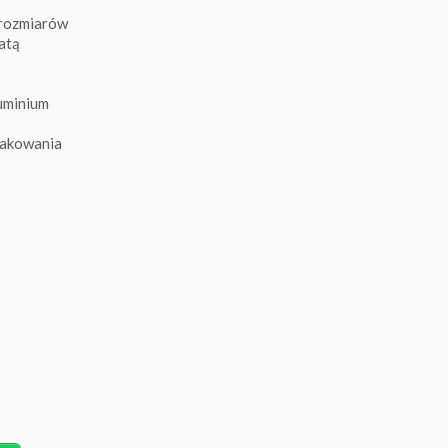
 rozmiarów
atą
luminium
nakowania