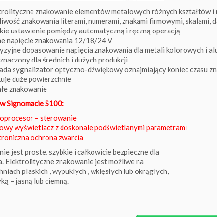
trolityczne znakowanie elementów metalowych różnych kształtów i
iwość znakowania literami, numerami, znakami firmowymi, skalami, d
kie ustawienie pomiędzy automatyczną i ręczną operacją
e napięcie znakowania 12/18/24 V
yzyjne dopasowanie napięcia znakowania dla metali kolorowych i a
znaczony dla średnich i dużych produkcji
ada sygnalizator optyczno-dźwiękowy oznajmiający koniec czasu z
uje duże powierzchnie
łe znakowanie
w Signomacie S100:
oprocesor – sterowanie
owy wyświetlacz z doskonale podświetlanymi parametrami
troniczna ochrona zwarcia
e jest proste, szybkie i całkowicie bezpieczne dla
. Elektrolityczne znakowanie jest możliwe na
niach płaskich , wypukłych , wklęsłych lub okrągłych,
ką – jasną lub ciemną.