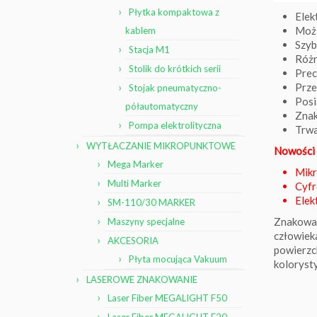
Płytka kompaktowa z
Elek
Możl
kablem
Szyb
Stacja M1
Różn
Stolik do krótkich serii
Prec
Prze
Stojak pneumatyczno-
Posi
półautomatyczny
Znak
Pompa elektrolityczna
Trwa
WYTŁACZANIE MIKROPUNKTOWE
Nowości 
Mega Marker
Mikr
Multi Marker
Cyfr
Elek
SM-110/30 MARKER
Znakowani
Maszyny specjalne
człowieka
AKCESORIA
powierzch
Płyta mocująca Vakuum
kolorysty
LASEROWE ZNAKOWANIE
Laser Fiber MEGALIGHT F50