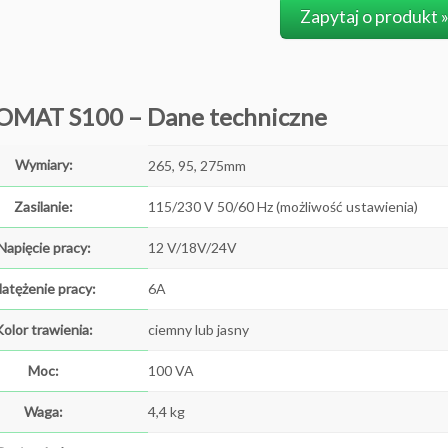
Zapytaj o produkt 
OMAT S100 – Dane techniczne
Wymiary:
265, 95, 275mm
Zasilanie:
115/230 V 50/60 Hz (możliwość ustawienia)
Napięcie pracy:
12 V/18V/24V
atężenie pracy:
6A
Kolor trawienia:
ciemny lub jasny
Moc:
100 VA
Waga:
4,4 kg