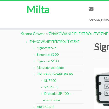
Milta
Strona głów
Strona Główna
»
ZNAKOWANIE ELEKTROLITYCZNE
ZNAKOWANIE ELEKTROLITYCZNE
Sig
Signomat S2e
Signomat S200
Signomat S100
Maszyny specjalne
DRUKARKI SZABLONÓW
KL 7400
SP 36 i 95
Drukarka SP 100 –
uniwersalna
AKCESORIA