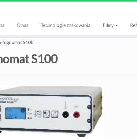
na
O nas
Technologie znakowania
Filmy
Ref
»
Signomat S100
nomat S100