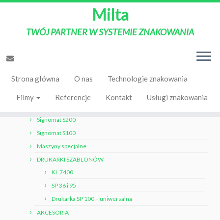
Milta
TWÓJ PARTNER W SYSTEMIE ZNAKOWANIA
Strona Główna
»
ZNAKOWANIE ELEKTROLITYCZNE
»
Signomat S200
Strona główna
O nas
Technologie znakowania
ZNAKOWANIE ELEKTROLITYCZNE
Filmy
Referencje
Kontakt
Usługi znakowania
Signomat S2e
Signomat S200
Signomat S100
Maszyny specjalne
DRUKARKI SZABLONÓW
KL 7400
SP 36 i 95
Drukarka SP 100 – uniwersalna
AKCESORIA