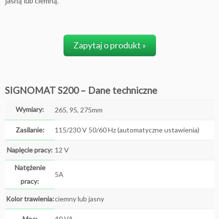
jasną lub ciemną.
Zapytaj o produkt »
SIGNOMAT S200 – Dane techniczne
Wymiary:
265, 95, 275mm
Zasilanie:
115/230 V 50/60 Hz (automatyczne ustawienia)
Napięcie pracy:
12 V
Natężenie
5A
pracy:
Kolor trawienia:
ciemny lub jasny
Moc:
40 VA