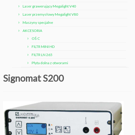
Laser grawerujący Megalight V40
Laser przemysłowy Megalight V80
Maszyny specjalne
AKCESORIA
OŚ C
FILTR MINI HD
FILTR LN 265
Płyta dolna z otworami
Signomat S200